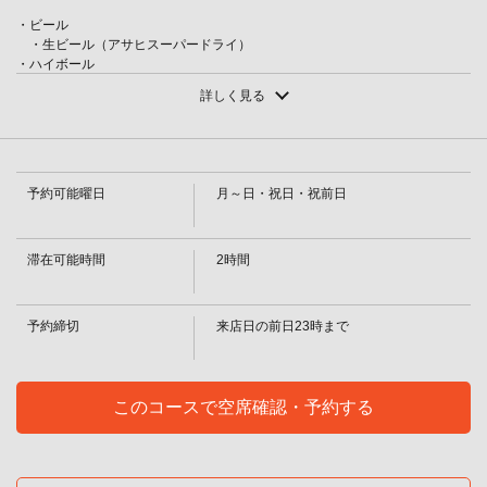
・ビール
・生ビール（アサヒスーパードライ）
・ハイボール
・ブラックニッカハイボール
詳しく見る
・サワー
・レモン・ライム・れいほくゆず・文旦・汗見川のしそ
閉じる
・カクテル
・カシスソーダ・カシスウーロン・カシスオレンジ・マダムロゼ・ピーチ
ソーダ・ピーチウーロン・ファジーネーブル・ピーチグレープフルーツ・カ
予約可能曜日
月～日・祝日・祝前日
ンパリソーダ・カンパリオレンジ・カンパリグレープフルーツ
・日本酒
・桂月（熱燗・常温）
・焼酎
滞在可能時間
2時間
・[米]天空の郷 白米仕込み/玄米仕込み [泡盛] その他、[麦]・[芋]・[栗]もあ
ります
・梅酒
予約締切
来店日の前日23時まで
・濃醇梅酒（ロック・ソーダ割り）
・ワイン
・ロス・モリノス
・ノンアルコール
このコースで空席確認・予約する
・ノンアルコールビール（ドライゼロ）
・ソフトドリンク
・コーラ・ジンジャーエール・ウーロン茶・ゆずジュース・文旦ジュー
ス・生姜ジュース・汗見川のしそジュース・沢渡茶・オレンジジュース・グ