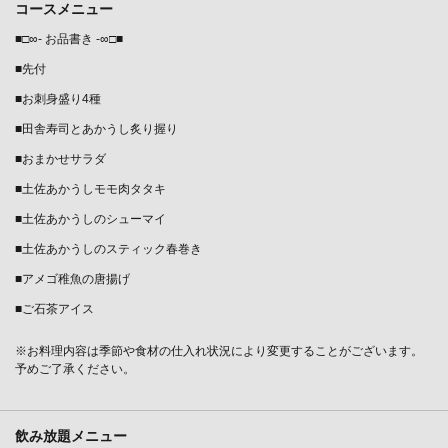
コースメニュー
■□∞- お品書き -∞□■
■先付
■お刺身盛り4種
■田舎寿司とあかうし炙り握り
■おまかせサラダ
■土佐あかうしモモ肉タタキ
■土佐あかうしのシューマイ
■土佐あかうしのスティック春巻き
この店舗情報をシェアする
■アメゴ稚魚の唐揚げ
■ご石茶アイス
【夏の宴コース】2時間飲み放題付き7000円<全9品>贅沢に
土佐あかうしを堪能♪個室有 | 地元食酒 れいほく村
※お料理内容は季節や食材の仕入れ状況により変更することがございます。
高知県高知市帯屋町１-1-2-12 俵屋ビル1Ｆ
予めご了承ください。
https://reihokumura-tosa.owst.jp/courses/185275792
お店情報をコピー
飲み放題メニュー